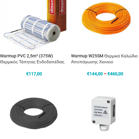
Warmup PVC 2,5m² (375W)
Warmup W25SM Θερμικό Καλώδιο
Θερμικός Τάπητας Ενδοδαπέδιας
Αποπάγωσης Χιονιού
€
117,00
€
144,00
–
€
460,00