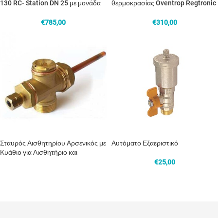
130 RC- Station DN 25 με μονάδα
θερμοκρασίας Oventrop Regtronic
ελέγχου RC
RC
€
785,00
€
310,00
Σταυρός Αισθητηρίου Αρσενικός με
Αυτόματο Εξαεριστικό
Κυάθιο για Αισθητήριο και
Εξαεριστικό
€
25,00