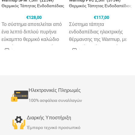
Θερμικός Τάπητας Ενδοδαπέδιας
Θερμικός Τάπητας Ενδοδαπέδιας
€
128,00
€
117,00
Το σύστημα αποτελείται από
Σύστημα τάπητα
ένα λεπτό διπλoύ πυρήνα
ενδοδαπέδιας ηλεκτρικής
εύκαμπτο θερμικό καλώδιο
θέρμανσης της Warmup, με
ομοιόμορφα τοποθετημένο
θερμικό καλώδιο ομοιόμορφα
πάνω σε πλέγμα, με
στερεωμένο πάνω σε ένα
συγκολλητική ουσία στο κάτω
σκληρό πλέγμα από
μέρος του, επιτρέποντας την
φάιμπεργκλας. Οι θερμικοί
ταχύτερη εγκατάσταση. Απλά
τάπητες PVC της Warmup
ξετυλίγετε κατά μήκος και
έχουν σχεδιαστεί ώστε να
Ηλεκτρονικές Πληρωμές
κολλάτε το πλέγμα έως ότου η
είναι αρκετά ανθεκτικοί για
επιφάνεια ενδιαφέροντος
χρήση σε επαγγελματικές
100% ασφάλεια συναλλαγών
καλυφθεί. Είναι ιδανικό για
εφαρμογές, αλλά και εύκολοι
ομοιόμορφη θέρμανση σε
στην εγκατάσταση ώστε να
Διαρκής Υποστήριξη
μεγάλα και κανονικού
τοποθετούνται μέσα σε λίγες
Έμπειρο τεχνικό προσωπικό
σχήματος δάπεδα δωματίων.
μόνο ώρες ακόμα και από ένα