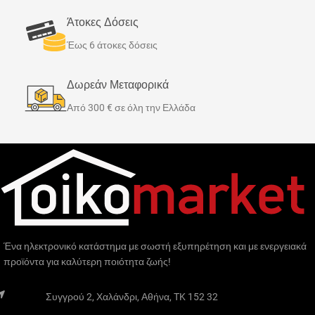
άτομο. Το σύστημα θερμικού
Άτοκες Δόσεις
τάπητα PVC χρησιμοποιεί
θερμικό καλώδιο διπλού
Έως 6 άτοκες δόσεις
πυρήνα, μικρού πάχους, ώστε
να μην προκαλεί ανύψωση
Δωρεάν Μεταφορικά
του δαπέδου και χρειάζεται
Από 300 € σε όλη την Ελλάδα
ένα μόνο καλώδιο
τροφοδοσίας. Το θερμικό
καλώδιο σχηματίζει μια σειρά
βρόχων, πάνω σε ένα λεπτό
αλλά ανθεκτικό τάπητα, με
διαστάσεις που επιτρέπουν
την κάλυψη επιφανειών
δαπέδου από 1m² και πάνω.
Ένα ηλεκτρονικό κατάστημα με σωστή εξυπηρέτηση και με ενεργειακά
προϊόντα για καλύτερη ποιότητα ζωής!
Συγγρού 2, Χαλάνδρι, Αθήνα, TK 152 32