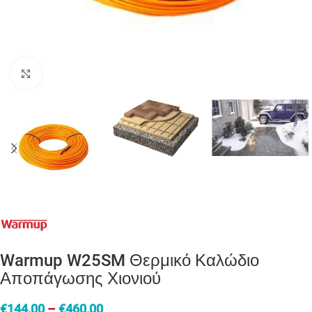
Click to enlarge
Warmup W25SM Θερμικό Καλώδιο
Αποπάγωσης Χιονιού
€
144,00
–
€
460,00