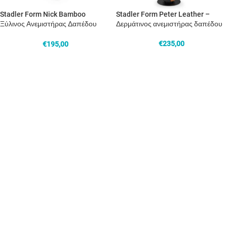
Stadler Form Nick Bamboo
Stadler Form Peter Leather –
Ξύλινος Ανεμιστήρας Δαπέδου
Δερμάτινος ανεμιστήρας δαπέδου
Στήλη 10 Ταχυτήτων 2-30w
21×21×95,6cm
€
235,00
€
195,00