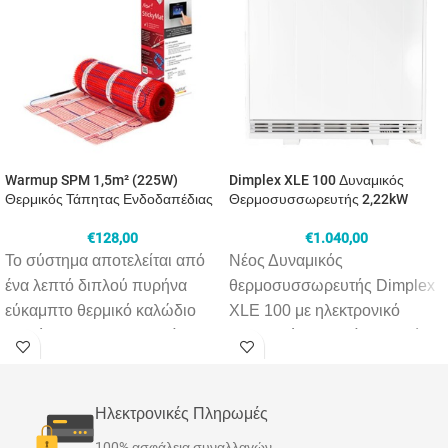
Warmup SPM 1,5m² (225W)
Dimplex XLE 100 Δυναμικός
Θερμικός Τάπητας Ενδοδαπέδιας
Θερμοσυσσωρευτής 2,22kW
€
128,00
€
1.040,00
Το σύστημα αποτελείται από
Νέος Δυναμικός
ένα λεπτό διπλoύ πυρήνα
θερμοσυσσωρευτής Dimplex
εύκαμπτο θερμικό καλώδιο
XLE 100 με ηλεκτρονικό
ομοιόμορφα τοποθετημένο
θερμοστάτη. Διαθέτει λεπτό
πάνω σε πλέγμα, με
και σύγχρονο σχεδιασμό σε
συγκολλητική ουσία στο κάτω
αντίθεση με τις παλαιότερες
μέρος του, επιτρέποντας την
συσκευές του είδους. Η
Ηλεκτρονικές Πληρωμές
ταχύτερη εγκατάσταση. Απλά
χαμηλή κατανάλωση
100% ασφάλεια συναλλαγών