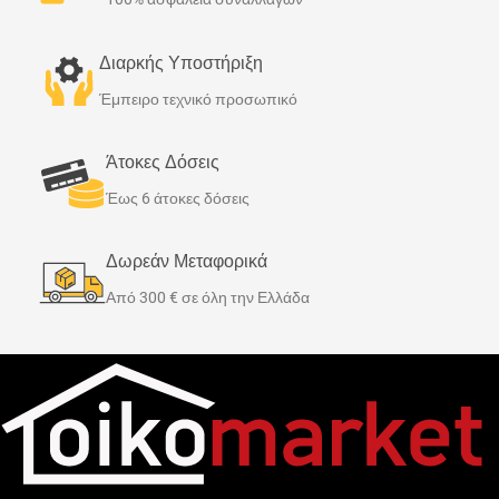
ξετυλίγετε κατά μήκος και
ρεύματος και η υψηλή
κολλάτε το πλέγμα έως ότου η
απόδοση του τον καθιστούν
Διαρκής Υποστήριξη
επιφάνεια ενδιαφέροντος
100% αποδοτικό, με εγγύηση
καλυφθεί. Είναι ιδανικό για
για μακροχρόνια λειτουργία
Έμπειρο τεχνικό προσωπικό
ομοιόμορφη θέρμανση σε
και μηδενική συντήρηση.
μεγάλα και κανονικού
Άτοκες Δόσεις
σχήματος δάπεδα δωματίων.
Έως 6 άτοκες δόσεις
Δωρεάν Μεταφορικά
Από 300 € σε όλη την Ελλάδα