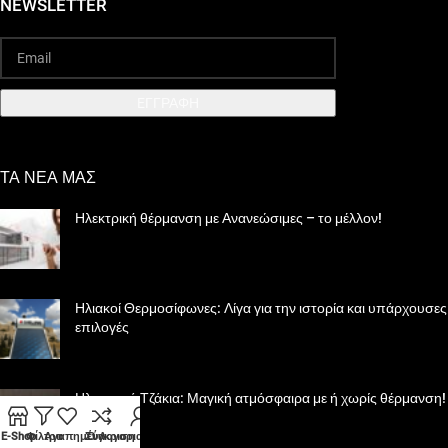
NEWSLETTER
EΓΓΡΑΦΗ
ΤΑ ΝΕΑ ΜΑΣ
Ηλεκτρική θέρμανση με Ανανεώσιμες – το μέλλον!
Ηλιακοί Θερμοσίφωνες: Λίγα για την ιστορία και υπάρχουσες
επιλογές
Ηλεκτρικά Τζάκια: Μαγική ατμόσφαιρα με ή χωρίς θέρμανση!
E-Shop
Φίλτρα
Αγαπημένα
Σύγκριση
Ο Λογαριασμός μου