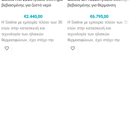
βεβιασμένης για ζεστό νερό
βεβιασμένης για θέρμανση
€
2.440,00
€
6.795,00
H Sieline με εμπειρία πλέον των 30
H Sieline με εμπειρία πλέον των 30
ετών στην κατασκευή και
ετών στην κατασκευή και
τεχνολογία των ηλιακών
τεχνολογία των ηλιακών
θερμοσιφώνων, έχει στόχο την
θερμοσιφώνων, έχει στόχο την
μέγιστη αξιοποίηση της δωρεάν και
μέγιστη αξιοποίηση της δωρεάν και
αφθονης ενέργειας του ήλιου στον
άφθονης ενέργειας του ήλιου στον
κτιριακό τομέα. Διαθέτει συστήματα
κτιριακό τομέα. Διαθέτει συστήματα
βεβιασμένης κυκλοφορίας για την
βεβιασμένης κυκλοφορίας για την
παροχή ζεστού νερού χρήσης,
αποτελεσματική υποστήριξη
κατασκευασμένα στην Ελλάδα με
θέρμανσης με ταυτόχρονη παροχή
γνώμονα την απόδοση και την
ζεστού νερού χρήσης,
ποιότητα.
κατασκευασμένα στην Ελλάδα με
γνώμονα την απόδοση και την
ποιότητα.