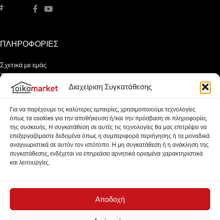
ΠΛΗΡΟΦΟΡΙΕΣ
Σχετικά με εμάς
Τρόποι Παραγγελίας
Τρόποι Αποστολής
Διαχείριση Συγκατάθεσης
Τρόποι Πληρωμής
Επιστροφές
Για να παρέχουμε τις καλύτερες εμπειρίες, χρησιμοποιούμε τεχνολογίες
όπως τα cookies για την αποθήκευση ή/και την πρόσβαση σε πληροφορίες
Ασφάλεια Συναλλαγών
της συσκευής. Η συγκατάθεση σε αυτές τις τεχνολογίες θα μας επιτρέψει να
Όροι Χρήσης
επεξεργαζόμαστε δεδομένα όπως η συμπεριφορά περιήγησης ή τα μοναδικά
Επικοινωνία
αναγνωριστικά σε αυτόν τον ιστότοπο. Η μη συγκατάθεση ή η ανάκληση της
συγκατάθεσης, ενδέχεται να επηρεάσει αρνητικά ορισμένα χαρακτηριστικά
ΕΞΥΠΗΡΕΤΗΣΗ ΠΕΛΑΤΩΝ
και λειτουργίες.
Υπηρεσίες
Εξοικονομώ – Αυτονομώ
Αποδοχή
Επιδότηση Ηλιακού 2025
Ο Λογαριασμός μου