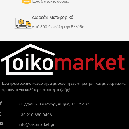
Έως 6 άτοκες δόσεις
Δωρεάν Μεταφορικά
Από 300 € σε όλη την Ελλάδα
Ένα ηλεκτρονικό κατάστημα με σωστή εξυπηρέτηση και με ενεργειακά
προϊόντα για καλύτερη ποιότητα ζωής!
Συγγρού 2, Χαλάνδρι, Αθήνα, TK 152 32
+30 210.680.0496
info@oikomarket.gr