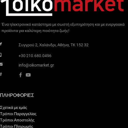
συμβατικούς
θερμοσυσσωρευτές.
Κατασκευάζεται στην Ευρώπη
Ένα ηλεκτρονικό κατάστημα με σωστή εξυπηρέτηση και με ενεργειακά
(UK) με υλικά φιλικά στο
προϊόντα για καλύτερη ποιότητα ζωής!
περιβάλλον στην παραγωγή
και χρήση του και είναι
Συγγρού 2, Χαλάνδρι, Αθήνα, TK 152 32
σύμφωνος με τις τελευταίες
+30 210.680.0496
οδηγίες της ΕΕ ErP 2018
ready και Ecodesign. Διαθέτει
info@oikomarket.gr
μοναδική και μίνιμαλ
σχεδίαση από ποιοτικά υλικά.
Τοποθετείτε σε νέες
ενεργειακά κατοικίες αλλά και
ΠΛΗΡΟΦΟΡΙΕΣ
ως αντικατάσταση
παλαιότερων
Σχετικά με εμάς
Τρόποι Παραγγελίας
θερμοσυσσωρευτών.
Τρόποι Αποστολής
Τρόποι Πληρωμής