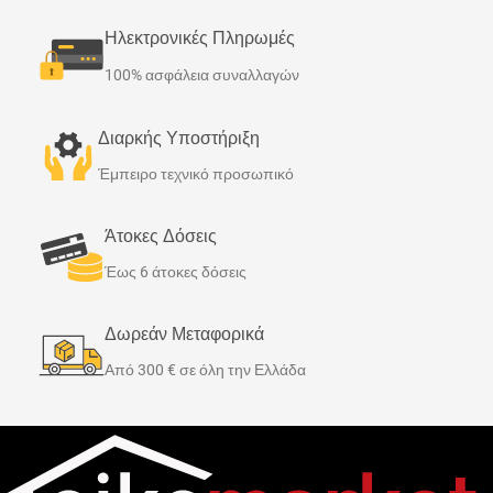
αντίθεση με τις παλαιότερες
ενέργειας. Με λειτουργία
συσκευές του είδους. Η
Ηλεκτρονικές Πληρωμές
τεχνητής νοημοσύνης,
χαμηλή κατανάλωση
100% ασφάλεια συναλλαγών
αυτόματης φόρτισης και
ρεύματος και η υψηλή
ενσωματωμένο ηλεκτρονικό
απόδοση του τον καθιστούν
θερμοστάτη μεγιστοποιεί τα
Διαρκής Υποστήριξη
100% αποδοτικό, με εγγύηση
επίπεδα άνεσης. Ο
για μακροχρόνια λειτουργία
Έμπειρο τεχνικό προσωπικό
θερμοσυσσωρευτής VFE
και μηδενική συντήρηση.
αντιπροσωπεύει τα
Άτοκες Δόσεις
συστήματα θέρμανσης του
σήμερα αλλά είναι έτοιμος για
Έως 6 άτοκες δόσεις
τα έξυπνα δίκτυα και διαλογή
φιλικής και οικονομικής
Δωρεάν Μεταφορικά
ενέργειας από ανανεώσιμες
Από 300 € σε όλη την Ελλάδα
πηγές. Λειτουργούν με 20%
χαμηλότερη κατανάλωση
ενέργειας και με ακόμα
μεγαλύτερη αποθήκευση
θερμότητας από άλλους