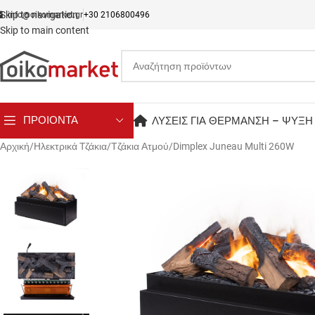
Skip to navigation
info@oikomarket.gr
+30 2106800496
Skip to main content
ΠΡΟΙΟΝΤΑ
ΛΥΣΕΙΣ ΓΙΑ ΘΕΡΜΑΝΣΗ – ΨΥΞΗ
Αρχική
Hλεκτρικά Tζάκια
Τζάκια Ατμού
Dimplex Juneau Multi 260W