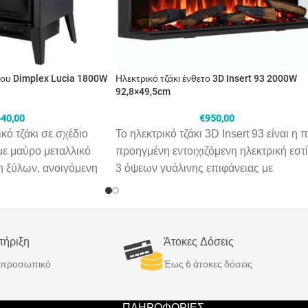
δου Dimplex Lucia 1800W
Ηλεκτρικό τζάκι ένθετο 3D Insert 93 2000W
92,8×49,5cm
40,00
€
950,00
κό τζάκι σε σχέδιο
Το ηλεκτρικό τζάκι 3D Insert 93 είναι η π
με μαύρο μεταλλικό
προηγμένη εντοιχιζόμενη ηλεκτρική εστ
η ξύλων, ανοιγόμενη
3 όψεων γυάλινης επιφάνειας με
ι inox λεπτομέρειες.
εντυπωσιακή τρισδιάστατη φλόγα,
ρχεται από το κάτω
ατμοσφαιρικό φωτισμό LED πολλαπλώ
και θερμαίνει το χώρο
επιλογών και άμεση θέρμανση όποτε
ή φλόγα, τεχνολογίας
χρειαστεί. Τοποθετείται ως ένθετο σε
τήριξη
Άτοκες Δόσεις
 ρεαλιστικά κούτσουρα
κάποια κατασκευή με επιλογή όψης 1,2
ό προσωπικό
Έως 6 άτοκες δόσεις
μό που τρεμοπαίζει,
3 (ένθετο, γωνιακά ή πανοραμικά).
πό το τζάμι της
Διαθέτει μοναδικά ξύλα ρητίνης, στάχτη
τας την παραδοσιακή
και κάρβουνα για ρεαλιστική απεικόνισ
ΠΛΗΡΟΦΟΡΙΕΣ