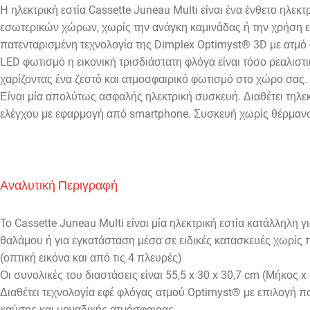
Η ηλεκτρική εστία Cassette Juneau Multi είναι ένα ένθετο ηλεκ
εσωτερικών χώρων, χωρίς την ανάγκη καμινάδας ή την χρήση ε
πατενταρισμένη τεχνολογία της Dimplex Optimyst® 3D με ατμό
LED φωτισμό η εικονική τρισδιάστατη φλόγα είναι τόσο ρεαλιστ
χαρίζοντας ένα ζεστό και ατμοσφαιρικό φωτισμό στο χώρο σας.
Είναι μία απολύτως ασφαλής ηλεκτρική συσκευή. Διαθέτει τηλε
ελέγχου με εφαρμογή από smartphone. Συσκευή χωρίς θέρμαν
Αναλυτική Περιγραφή
Το Cassette Juneau Multi είναι μία ηλεκτρική εστία κατάλληλη 
θαλάμου ή για εγκατάσταση μέσα σε ειδικές κατασκευές χωρίς
(οπτική εικόνα και από τις 4 πλευρές)
Οι συνολικές του διαστάσεις είναι 55,5 x 30 x 30,7 cm
(Μήκος
x 
Διαθέτει τεχνολογία εφέ φλόγας ατμού Optimyst® με επιλογή
καύσης και μοναδικής ατμόσφαιρας.