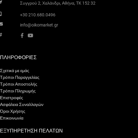
Συγγρού 2, Χαλάνδρι, Αθήνα, TK 152 32
ψηφιακές ενδείξεις
θερμοκρασίας, ανίχνευση
+30 210.680.0496
ανοιχτού παραθύρου,
info@oikomarket.gr
προσαρμοσμένη εκκίνηση,
ασφάλεια και χρονοδιακόπτη.
Με την τελική εγκατάσταση
της σειράς “3D Insert” το
ΠΛΗΡΟΦΟΡΙΕΣ
αποτέλεσμα θα είναι μοναδικό
και minimal αφού θα φαίνεται
Σχετικά με εμάς
μόνο η μεγάλη καθαρή εστία
Τρόποι Παραγγελίας
με τα ξύλα και η γυάλινη
Τρόποι Αποστολής
πρόσοψη.
Τρόποι Πληρωμής
Επιστροφές
Ασφάλεια Συναλλαγών
Όροι Χρήσης
Επικοινωνία
ΕΞΥΠΗΡΕΤΗΣΗ ΠΕΛΑΤΩΝ