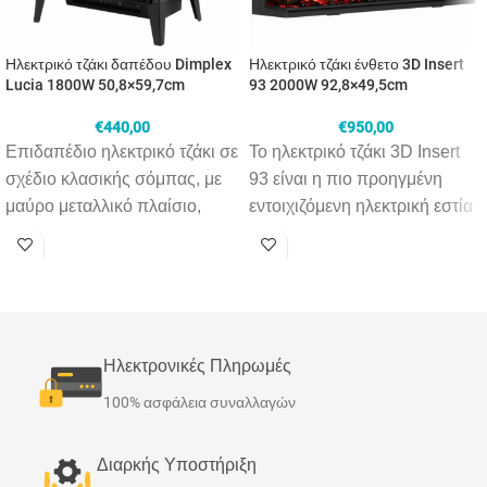
Ηλεκτρικό τζάκι δαπέδου Dimplex
Ηλεκτρικό τζάκι ένθετο 3D Insert
Lucia 1800W 50,8×59,7cm
93 2000W 92,8×49,5cm
€
440,00
€
950,00
Επιδαπέδιο ηλεκτρικό τζάκι σε
Το ηλεκτρικό τζάκι 3D Insert
σχέδιο κλασικής σόμπας, με
93 είναι η πιο προηγμένη
μαύρο μεταλλικό πλαίσιο,
εντοιχιζόμενη ηλεκτρική εστία
απομίμηση ξύλων,
3 όψεων γυάλινης επιφάνειας
ανοιγόμενη μπροστινή πόρτα
με εντυπωσιακή τρισδιάστατη
και inox λεπτομέρειες. Ο
φλόγα, ατμοσφαιρικό φωτισμό
ζεστός αέρας εξέρχεται από το
LED πολλαπλών επιλογών
κάτω μέρος της μονάδας και
και άμεση θέρμανση όποτε
Ηλεκτρονικές Πληρωμές
θερμαίνει το χώρο σας, ενώ η
χρειαστεί. Τοποθετείται ως
εικονική φλόγα, τεχνολογίας
ένθετο σε κάποια κατασκευή
100% ασφάλεια συναλλαγών
Optiflame®, και τα ρεαλιστικά
με επιλογή όψης 1,2 ή 3
κούτσουρα με εσωτερικό
(ένθετο, γωνιακά ή
Διαρκής Υποστήριξη
φωτισμό που τρεμοπαίζει,
πανοραμικά). Διαθέτει