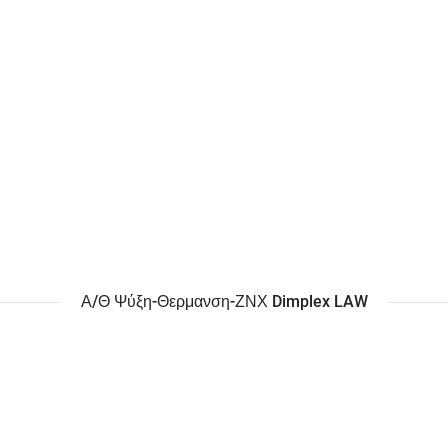
Α/Θ Ψύξη-Θερμανση-ΖΝΧ Dimplex LAW