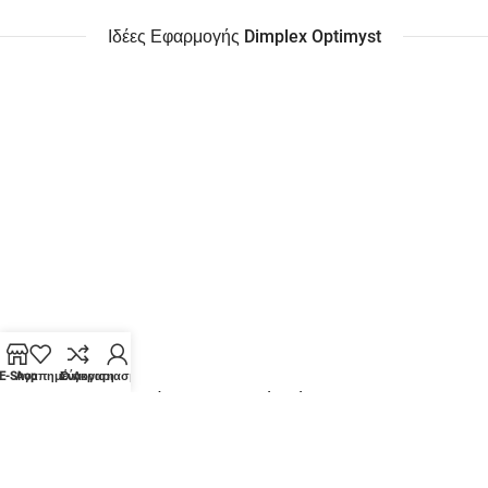
Ιδέες Εφαρμογής Dimplex Optimyst
E-Shop
Αγαπημένα
Σύγκριση
Ο Λογαριασμός μου
Παρουσίαση Ηλεκτρικά Τζάκια Dimplex