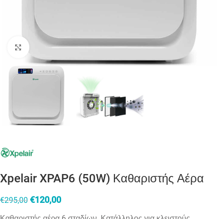
Click to enlarge
Xpelair XPAP6 (50W) Καθαριστής Αέρα
€
120,00
€
295,00
Καθαριστής αέρα 6 σταδίων. Κατάλληλος για κλειστούς