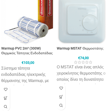
Warmup PVC 2m² (300W)
Warmup MSTAT Θερμοστάτης
Θερμικός Τάπητας Ενδοδαπέδιας
€
74,00
€
103,00
Ο MSTAT είναι ένας απλός
Σύστημα τάπητα
χειροκίνητος θερμοστάτης ο
ενδοδαπέδιας ηλεκτρικής
οποίος δίνει τη δυνατότητα
θέρμανσης της Warmup, με
ταχείας και εύκολης ρύθμισης.
θερμικό καλώδιο ομοιόμορφα
Kατάλληλος για χρήση σε
στερεωμένο πάνω σε ένα
συστήματα υδραυλικής ή
σκληρό πλέγμα από
ηλεκτρικής ενδοδαπέδιας και
φάιμπεργκλας. Οι θερμικοί
κεντρικής θέρμανσης. Είναι