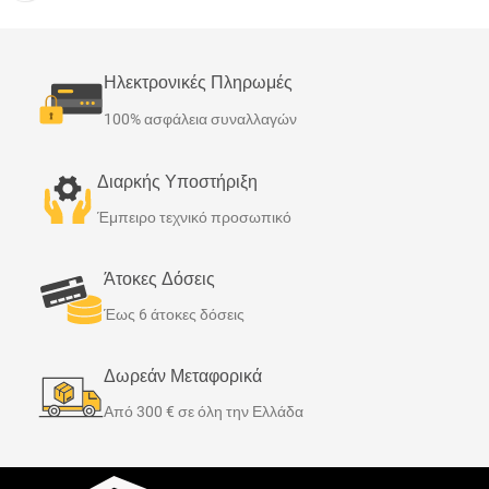
τάπητες PVC της Warmup
ιδιαίτερα εύχρηστος, εύκολος
έχουν σχεδιαστεί ώστε να
στην εγκατάσταση, με λιτή
είναι αρκετά ανθεκτικοί για
σχεδίαση. Απλώς ρυθμίστε το
Ηλεκτρονικές Πληρωμές
χρήση σε επαγγελματικές
θερμοστάτη στη θερμοκρασία
εφαρμογές, αλλά και εύκολοι
100% ασφάλεια συναλλαγών
που επιθυμείτε να ξεκινά η
στην εγκατάσταση ώστε να
λειτουργία θέρμανσης ή
τοποθετούνται μέσα σε λίγες
Διαρκής Υποστήριξη
εναλλακτικά ενεργοποιείστε
μόνο ώρες ακόμα και από ένα
τον, όποτε το χρειάζεστε.
Έμπειρο τεχνικό προσωπικό
άτομο. Το σύστημα θερμικού
τάπητα PVC χρησιμοποιεί
θερμικό καλώδιο διπλού
Άτοκες Δόσεις
πυρήνα, μικρού πάχους, ώστε
Έως 6 άτοκες δόσεις
να μην προκαλεί ανύψωση
του δαπέδου και χρειάζεται
Δωρεάν Μεταφορικά
ένα μόνο καλώδιο
Από 300 € σε όλη την Ελλάδα
τροφοδοσίας. Το θερμικό
καλώδιο σχηματίζει μια σειρά
βρόχων, πάνω σε ένα λεπτό