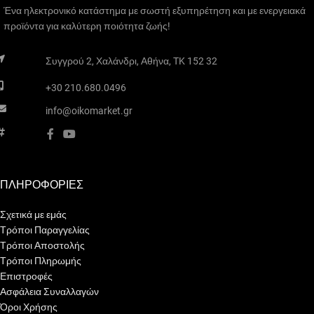
Ένα ηλεκτρονικό κατάστημα με σωστή εξυπηρέτηση και με ενεργειακά
πολλές λειτουργίες ελέγχου και
προϊόντα για καλύτερη ποιότητα ζωής!
Κατασκευάζεται
αυτοματισμού.
στην Ιταλία από την εταιρία
Συγγρού 2, Χαλάνδρι, Αθήνα, TK 152 32
O.ERRE με τις υψηλότερες
προδιαγραφές.
+30 210.680.0496
info@oikomarket.gr
ΠΛΗΡΟΦΟΡΙΕΣ
Σχετικά με εμάς
Τρόποι Παραγγελίας
Τρόποι Αποστολής
Τρόποι Πληρωμής
Επιστροφές
Ασφάλεια Συναλλαγών
Όροι Χρήσης