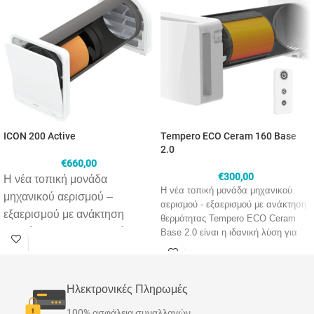
ICON 200 Active
Tempero ECO Ceram 160 Base
2.0
€
660,00
€
300,00
Η νέα τοπική μονάδα
Η νέα τοπική μονάδα μηχανικού
μηχανικού αερισμού –
αερισμού - εξαερισμού με ανάκτηση
εξαερισμού με ανάκτηση
θερμότητας Tempero ECO Ceram
θερμότητας ICON 200 είναι η
Base 2.0 είναι η ιδανική λύση για
καθαρό αέρα και αποφυγή της
ιδανική λύση για καθαρό αέρα
υγρασίας - μούχλας. Είναι το
και αποφυγή της υγρασίας –
κορυφαίο σύστημα με κεραμικό
μούχλας. Είναι το κορυφαίο
Ηλεκτρονικές Πληρωμές
εναλλάκτη και με τον μεγαλύτερο
σύστημα με κεραμικό
βαθμό ανάκτησης θερμότητας έως
100% ασφάλεια συναλλαγών