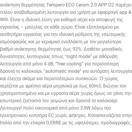
ανάκτηση θερμότητας Tempero ECO Ceram 2.0 APP O2 παρέχει
πλέον αναβαθμισμένη λειτουργία για χρήση με εφαρμογή app &
Wifi. E
ίναι η ιδανική λύση για καθαρό αέρα και αποφυγή της
υγρασίας – μούχλας σε κάθε χώρο. Είναι εξοπλισμένο με
αισθητήρα υγρασίας για την ιδανική ρύθμιση της εσωτερικής
ατμόσφαιράς και με κεραμικό εναλλάκτη με τον μεγαλύτερο
βαθμό ανάκτησης θερμότητας έως 93%. Διαθέτει μοναδικές
δυνατότητες λειτουργίας όπως “night mode” με
αθόρυβη
λειτουργία από μόνο 4 dB, “free cooling” για περισσότερη
δροσιά το καλοκαίρι, “automatic mode” για αυτόματη λειτουργία
και έλεγχο ακόμα και περισσότερων συσκευών.
Ο χώρος
αερίζεται με φρέσκο αέρα μηχανικά με έως 60m3, διώχνει τον
χρησιμοποιημένο και με υγρασία αέρα χωρίς όμως να χάνει την
εσωτερική ζεστασιά τον χειμώνα και δροσιά το καλοκαίρι.
Λειτουργεί πολύ οικονομικά από μόνο 3,9W λόγω του
ηλεκτρονικού κινητήρα EC χωρίς ψήκτρες. Κατασκευάζεται στην
Ιταλία από την εταιρία O.ERRE με τις υψηλότερες προδιαγραφές.