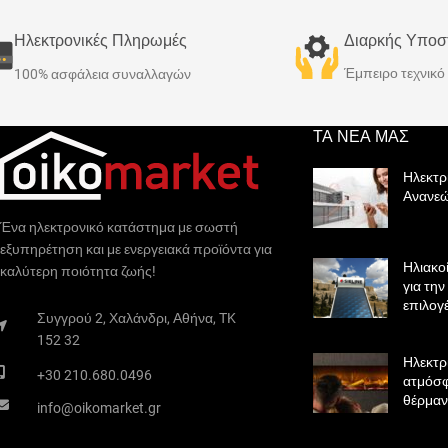
ζεστό νερό χρήσης. Κατασκευάζονται στην
ζεστό νερό χρήσης. 
Ελλάδα με τις πιο αυστηρές ποιοτικές
Ελλάδα με τις πιο αυ
Ηλεκτρονικές Πληρωμές
Διαρκής Υποσ
προδιαγραφές.
προδιαγραφές.
Έμπειρο τεχνικ
100% ασφάλεια συναλλαγών
ΤΑ ΝΕΑ ΜΑΣ
Ηλεκτρ
Ανανεώ
Ένα ηλεκτρονικό κατάστημα με σωστή
εξυπηρέτηση και με ενεργειακά προϊόντα για
Ηλιακο
καλύτερη ποιότητα ζωής!
για τη
επιλογ
Συγγρού 2, Χαλάνδρι, Αθήνα, TK
152 32
Ηλεκτρ
+30 210.680.0496
ατμόσφ
θέρμαν
info@oikomarket.gr