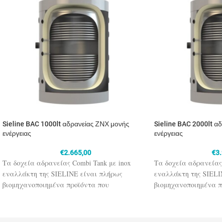
Sieline BAC 1000lt αδρανείας ΖΝΧ μονής
Sieline BAC 2000lt α
ενέργειας
ενέργειας
€
2.665,00
€
3
Τα δοχεία αδρανείας Combi Tank με inox
Τα δοχεία αδρανείας 
εναλλάκτη της SIELINE είναι πλήρως
εναλλάκτη της SIELI
βιομηχανοποιημένα προϊόντα που
βιομηχανοποιημένα π
εξασφαλίζουν υψηλή απόδοση, αντοχή στον
εξασφαλίζουν υψηλή 
χρόνο και συνδυάζονται με ηλιακή ενέργεια
χρόνο και συνδυάζον
ή και με κάποια άλλη (π.χ. λέβητας) για το
ή και με κάποια άλλη 