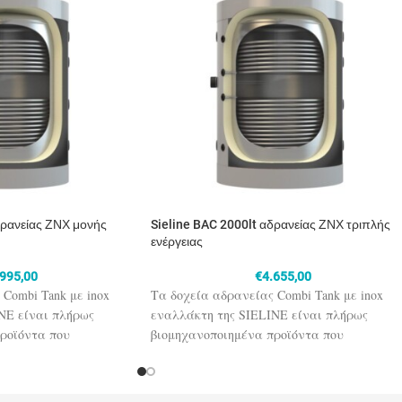
δρανείας ΖΝΧ μονής
Sieline BAC 2000lt αδρανείας ΖΝΧ τριπλής
ενέργειας
.995,00
€
4.655,00
Combi Tank με inox
Τα δοχεία αδρανείας Combi Tank με inox
NE είναι πλήρως
εναλλάκτη της SIELINE είναι πλήρως
ροϊόντα που
βιομηχανοποιημένα προϊόντα που
απόδοση, αντοχή στον
εξασφαλίζουν υψηλή απόδοση, αντοχή στον
ται με ηλιακή ενέργεια
χρόνο και συνδυάζονται με ηλιακή ενέργει
(π.χ. λέβητας) για το
ή και με κάποια άλλη (π.χ. λέβητας) για το