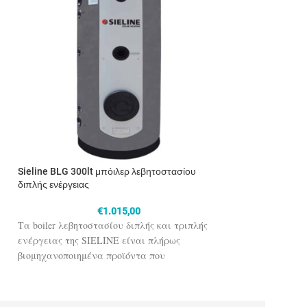
Sieline BLG 300lt μπόιλερ λεβητοστασίου
Sieline BLG 500lt
διπλής ενέργειας
διπλής ενέργειας
€
1.015,00
Τα boiler λεβητοστασίου διπλής και τριπλής
Τα boiler λεβητοσ
ενέργειας της SIELINE είναι πλήρως
ενέργειας της SI
βιομηχανοποιημένα προϊόντα που
βιομηχανοποιημέν
εξασφαλίζουν υψηλή απόδοση, αντοχή στον
εξασφαλίζουν υψη
α
χρόνο και συνδυάζονται με ηλιακή ενέργεια
χρόνο και συνδυά
ή και με κάποια άλλη (π.χ. λέβητας) για το
ή και με κάποια άλ