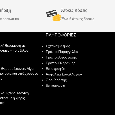
Κατασκευάζονται στην
ζεστό νερό χρήσης. Κατασκευάζονται στην
στηρές ποιοτικές
Ελλάδα με τις πιο αυστηρές ποιοτικές
τήριξη
Άτοκες Δόσεις
προδιαγραφές.
ό προσωπικό
Έως 6 άτοκες δόσεις
ΠΛΗΡΟΦΟΡΙΕΣ
ική θέρμανση με
Σχετικά με εμάς
σιμες – το μέλλον!
Τρόποι Παραγγελίας
Τρόποι Αποστολής
Τρόποι Πληρωμής
ί Θερμοσίφωνες: Λίγα
Επιστροφές
ν ιστορία και υπάρχουσες
Ασφάλεια Συναλλαγών
ές
Όροι Χρήσης
Επικοινωνία
ικά Τζάκια: Μαγική
αιρα με ή χωρίς
ση!