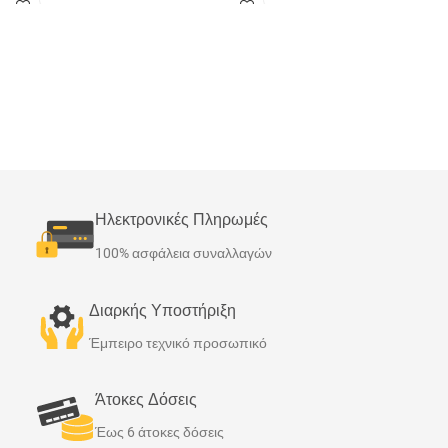
με ηλιακή ενέργεια ή και με κάποια
με ηλιακή ενέργεια ή και με κάποια
άλλη (π.χ. λέβητας) για το ζεστό νερό
άλλη (π.χ. λέβητας) για το ζεστό νερό
χρήσης. Κατασκευάζονται στην
χρήσης. Κατασκευάζονται στην
Ελλάδα με τις πιο αυστηρές ποιοτικές
Ελλάδα με τις πιο αυστηρές ποιοτικές
προδιαγραφές.
προδιαγραφές.
Ηλεκτρονικές Πληρωμές
100% ασφάλεια συναλλαγών
Διαρκής Υποστήριξη
Έμπειρο τεχνικό προσωπικό
Άτοκες Δόσεις
Έως 6 άτοκες δόσεις