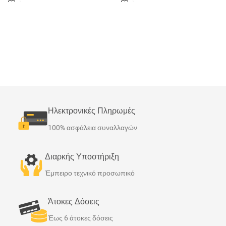
με ηλιακή ενέργεια ή και με κάποια
με ηλιακή ενέργεια ή και με κάποια
άλλη (π.χ. λέβητας) για το ζεστό νερό
άλλη (π.χ. λέβητας) για το ζεστό νερό
χρήσης. Κατασκευάζονται στην
χρήσης. Κατασκευάζονται στην
Ελλάδα με τις πιο αυστηρές ποιοτικές
Ελλάδα με τις πιο αυστηρές ποιοτικές
προδιαγραφές.
προδιαγραφές.
Ηλεκτρονικές Πληρωμές
100% ασφάλεια συναλλαγών
Διαρκής Υποστήριξη
Έμπειρο τεχνικό προσωπικό
Άτοκες Δόσεις
Έως 6 άτοκες δόσεις