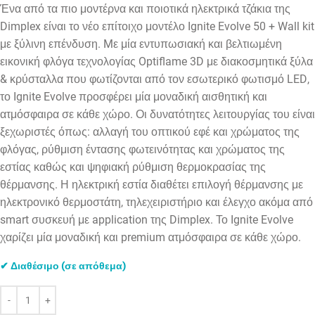
Ένα από τα πιο μοντέρνα και ποιοτικά ηλεκτρικά τζάκια της
Dimplex
είναι το νέο επίτοιχο μοντέλο Ignite Evolve 50 + Wall kit
με ξύλινη επένδυση.
M
ε μία εντυπωσιακή και βελτιωμένη
εικονική φλόγα τεχνολογίας
Optiflame
3
D
με διακοσμητικά ξύλα
& κρύσταλλα που φωτίζονται από τον εσωτερικό φωτισμό
LED
,
το Ignite Evolve προσφέρει μία μοναδική αισθητική και
ατμόσφαιρα σε κάθε χώρο. Οι δυνατότητες λειτουργίας του είναι
ξεχωριστές όπως: αλλαγή του οπτικού εφέ και χρώματος της
φλόγας, ρύθμιση έντασης φωτεινότητας και χρώματος της
εστίας καθώς και ψηφιακή ρύθμιση θερμοκρασίας της
θέρμανσης.
Η ηλεκτρική εστία διαθέτει επιλογή θέρμανσης με
ηλεκτρονικό θερμοστάτη, τηλεχειριστήριο και έλεγχο ακόμα από
smart συσκευή με application της Dimplex.
Το
Ignite Evolve
χαρίζει μία μοναδική και premium ατμόσφαιρα σε κάθε χώρο.
✔ Διαθέσιμο (σε απόθεμα)