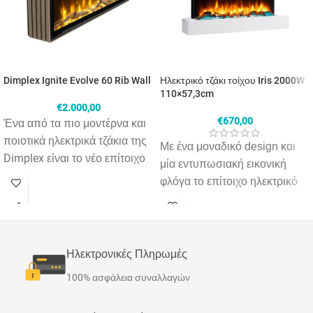
Dimplex Ignite Evolve 60 Rib Wall
Ηλεκτρικό τζάκι τοίχου Iris 2000W
110×57,3cm
€
2.000,00
€
670,00
Ένα από τα πιο μοντέρνα και
ποιοτικά ηλεκτρικά τζάκια της
Με ένα μοναδικό
design
και
Dimplex
είναι το νέο επίτοιχο
μία εντυπωσιακή εικονική
μοντέλο Ignite Evolve 60 +
φλόγα το επίτοιχο ηλεκτρικό
Wall kit με ξύλινη επένδυση.
τζάκι
Iris
(
premium
σειρά)
M
ε μία εντυπωσιακή και
προσφέρει θαλπωρή και
βελτιωμένη εικονική φλόγα
αισθητική σε κάθε χώρο.
Optiflame
D
τεχνολογίας
3
με
Τοποθετείται εύκολα σε κάθε
Ηλεκτρονικές Πληρωμές
διακοσμητικά ξύλα &
τοίχο και είναι μία καθαρή
100% ασφάλεια συναλλαγών
κρύσταλλα που φωτίζονται
λύση χωρίς καμινάδες και
από τον εσωτερικό φωτισμό
εύφλεκτα υλικά. Η ρεαλιστική