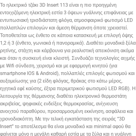
Το ηλεκτρικό τζάκι 3D Insert 113 είναι η πιο προηγμένη
εντοιχιζόμενη ηλεκτρική εστία 3 όψεων γυάλινης επιφάνειας με
εντυπωσιακή τρισδιάστατη φλόγα, ατμοσφαιρικό φωτισμό LED
πολλαπλών επιλογών και άμεση θέρμανση όποτε χρειαστεί.
Τοποθετείται ως ένθετο σε κάποια κατασκευή με επιλογή όψης
1,2 ή 3 (ένθετο, γωνιακά ή πανοραμικά). Διαθέτει μοναδικά ξύλα
ρητίνης, στάχτη και κάρβουνα για ρεαλιστική απεικόνιση ακόμα
και όταν η συσκευή είναι κλειστή. Συνδυάζει τεχνολογίες αιχμής
με Wifi σύνδεση, χειρισμό και με εφαρμογή κινητού (για
smartphone IOS & Android), πολλαπλές επιλογές φωτισμού και
αυξομείωσης για (2 είδη φλόγας, θράκας στο κάτω μέρος,
ηχητικά εφέ καύσης, έξτρα περιμετρικού φωτισμού LED RGB). Η
λειτουργία της θέρμανσης διαθέτει ηλεκτρονικό θερμοστάτη
ακριβείας, ψηφιακές ενδείξεις θερμοκρασίας, ανίχνευση
ανοιχτού παραθύρου, προσαρμοσμένη εκκίνηση, ασφάλεια και
χρονοδιακόπτη. Με την τελική εγκατάσταση της σειράς “3D
Insert” το αποτέλεσμα θα είναι μοναδικό και minimal αφού θα
φαίνεται μόνο η μεγάλη καθαρή εστία με τα ξύλα και η γυάλινη