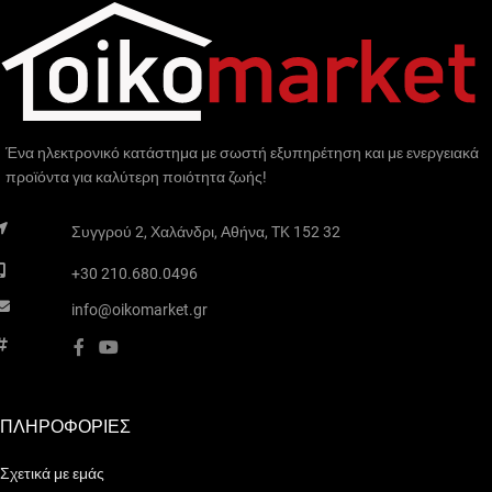
πολλαπλές ενδείξεις όπως
στο κάτω μέρος, ηχητικά εφέ
θερμοκρασίας, θερμοστάτη,
καύσης, έξτρα περιμετρικού
εβδομαδιαία
φωτισμού LED RGB). Η
χρονοπρογράμματα, επιλογές
λειτουργία της θέρμανσης
φωτισμού και αλλαγή
διαθέτει ηλεκτρονικό
χρωμάτων του εφέ φλογας για
θερμοστάτη ακριβείας,
Ένα ηλεκτρονικό κατάστημα με σωστή εξυπηρέτηση και με ενεργειακά
λειτουργία όλο το χρόνο!
προϊόντα για καλύτερη ποιότητα ζωής!
ψηφιακές ενδείξεις
θερμοκρασίας, ανίχνευση
Συγγρού 2, Χαλάνδρι, Αθήνα, TK 152 32
ανοιχτού παραθύρου,
προσαρμοσμένη εκκίνηση,
+30 210.680.0496
ασφάλεια και χρονοδιακόπτη.
info@oikomarket.gr
Επιπλέον το λεπτό πλαίσιο
(frame) της συσκευής και η
πολύ μεγάλη καθαρή οθόνη
προσθέτουν ένα ξεχωριστό
ΠΛΗΡΟΦΟΡΙΕΣ
design και αισθητική σε κάθε
χώρο.
Σχετικά με εμάς