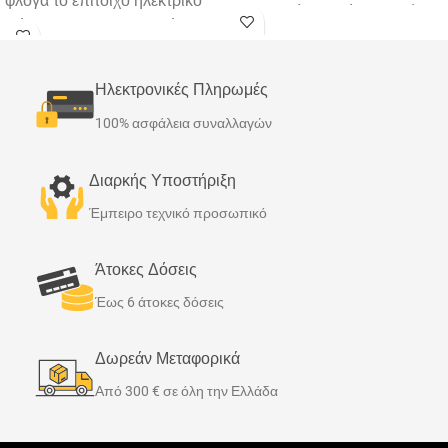
φλόγα το επίτοιχο ηλεκτρικό
ρεαλιστική απεικόνιση φλόγας
τζάκι
Iris
(
premium
σειρά)
3D, ατμοσφαιρικό φωτισμό
προσφέρει θαλπωρή και
LED αμέτρητων επιλογών για
αισθητική σε κάθε χώρο.
κάθε διάθεση και άμεση
Ηλεκτρονικές Πληρωμές
Τοποθετείται εύκολα σε κάθε
θέρμανση όποτε χρειαστεί.
100% ασφάλεια συναλλαγών
τοίχο και είναι μία καθαρή
Τοποθετείται ως ένθετο σε
λύση χωρίς καμινάδες και
κάποια κατασκευή ή στον
εύφλεκτα υλικά. Η ρεαλιστική
Διαρκής Υποστήριξη
τοίχο. Διαθέτει μοναδικά ξύλα
απεικόνιση της φλογας 3
D
, η
ρητίνης, στάχτη, κάρβουνα και
Έμπειρο τεχνικό προσωπικό
τεχνολογία LED με 13
κρυστάλλους για αλλαγή της
εναλλαγές φωτισμού και οι
διακόσμησης. Συνδυάζει
Άτοκες Δόσεις
επιλογές διακόσμησης με
τεχνολογίες αιχμής με Wifi
κεραμικά ξύλα, βότσαλα και
Έως 6 άτοκες δόσεις
σύνδεση, χειρισμό και με
κρυστάλλους προσφέρουν
εφαρμογή κινητού (για
ξεκάθαρα μία μοναδική
Δωρεάν Μεταφορικά
smartphone IOS & Android),
ατμόσφαιρα. Διαθέτει
πολλαπλές επιλογές
Από 300 € σε όλη την Ελλάδα
θέρμανση και ένα προηγμένο
φωτισμού και αυξομείωσης
χειριστήριο LCD με
για (2 είδη φλόγας, θράκας